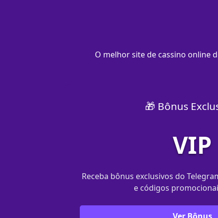
O melhor site de cassino online 
🎁 Bônus Exclu
VIP
Receba bônus exclusivos do Telegra
e códigos promocionai
Ver Bônus