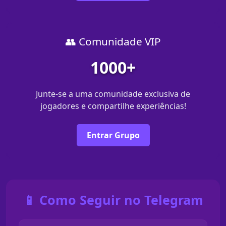
👥 Comunidade VIP
1000+
Junte-se a uma comunidade exclusiva de
jogadores e compartilhe experiências!
Entrar Grupo
📱 Como Seguir no Telegram