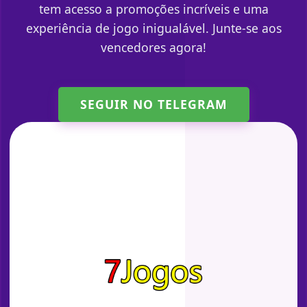
tem acesso a promoções incríveis e uma
experiência de jogo inigualável. Junte-se aos
vencedores agora!
SEGUIR NO TELEGRAM