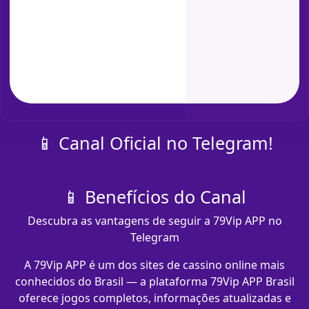
📱 Canal Oficial no Telegram!
📱 Benefícios do Canal
Descubra as vantagens de seguir a 79Vip APP no
Telegram
A 79Vip APP é um dos sites de cassino online mais
conhecidos do Brasil — a plataforma 79Vip APP Brasil
oferece jogos completos, informações atualizadas e