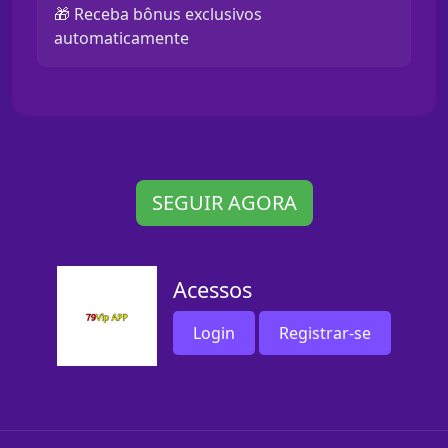
🎁 Receba bônus exclusivos
automaticamente
SEGUIR AGORA
Acessos
Login
Registrar-se