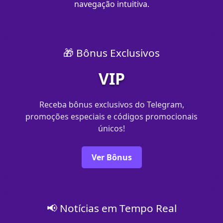
navegação intuitiva.
🎁 Bônus Exclusivos
VIP
Receba bônus exclusivos do Telegram,
promoções especiais e códigos promocionais
únicos!
Ver Bônus
📢 Notícias em Tempo Real