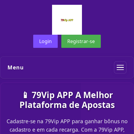
Login
Registrar-se
Menu
📱 79Vip APP A Melhor
Plataforma de Apostas
Cadastre-se na 79Vip APP para ganhar bônus no
cadastro e em cada recarga. Com a 79Vip APP,