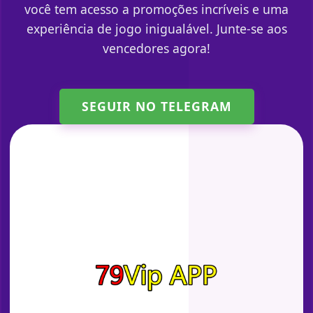
você tem acesso a promoções incríveis e uma
experiência de jogo inigualável. Junte-se aos
vencedores agora!
SEGUIR NO TELEGRAM