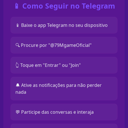
📱 Como Seguir no Telegram
📱 Baixe o app Telegram no seu dispositivo
🔍 Procure por "@79MgameOficial"
👆 Toque em "Entrar" ou "Join"
🔔 Ative as notificações para não perder
nada
💬 Participe das conversas e interaja