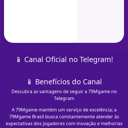
📱 Canal Oficial no Telegram!
📱 Benefícios do Canal
Descubra as vantagens de seguir a 79Mgame no
Telegram
A 79Mgame mantém um serviço de excelência; a
79Mgame Brasil busca constantemente atender às
expectativas dos jogadores com inovação e melhorias