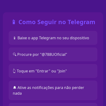
📱 Como Seguir no Telegram
📱 Baixe o app Telegram no seu dispositivo
🔍 Procure por "@788UOficial"
👆 Toque em "Entrar" ou "Join"
🔔 Ative as notificações para não perder
nada