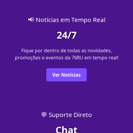
📢 Notícias em Tempo Real
24/7
Fique por dentro de todas as novidades,
promoções e eventos da 788U em tempo real!
Ver Notícias
💬 Suporte Direto
Chat