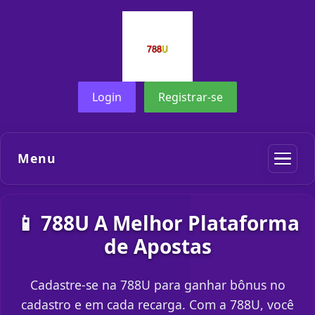
Login
Registrar-se
Menu
📱 788U A Melhor Plataforma
de Apostas
Cadastre-se na 788U para ganhar bônus no
cadastro e em cada recarga. Com a 788U, você