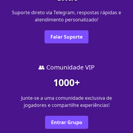
Suporte direto via Telegram, respostas rápidas e
atendimento personalizado!
Falar Suporte
👥 Comunidade VIP
1000+
Junte-se a uma comunidade exclusiva de
jogadores e compartilhe experiências!
Entrar Grupo