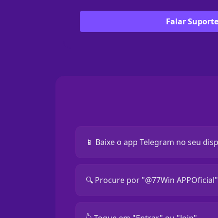
Falar Suport
📱 Baixe o app Telegram no seu disp
🔍 Procure por "@77Win APPOficial"