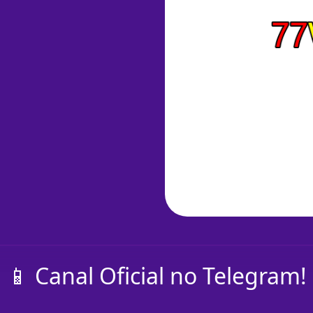
📱 Canal Oficial no Telegram!