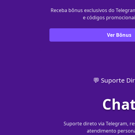
Receba bônus exclusivos do Telegra
e códigos promocionai
Ver Bônus
💬 Suporte Di
Cha
Suporte direto via Telegram, r
atendimento persona