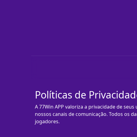
Políticas de Privacida
A 77Win APP valoriza a privacidade de seus
nossos canais de comunicação. Todos os dad
jogadores.