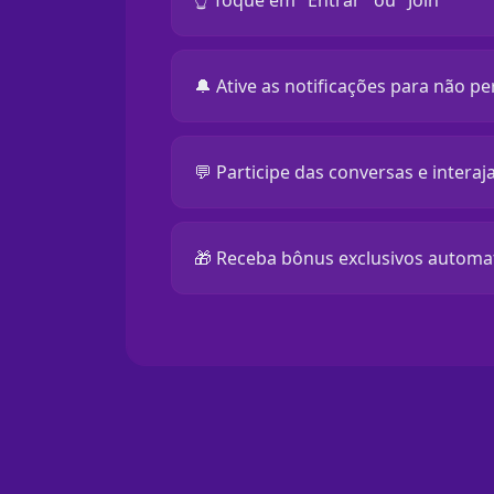
👆 Toque em "Entrar" ou "Join"
🔔 Ative as notificações para não p
💬 Participe das conversas e interaj
🎁 Receba bônus exclusivos autom