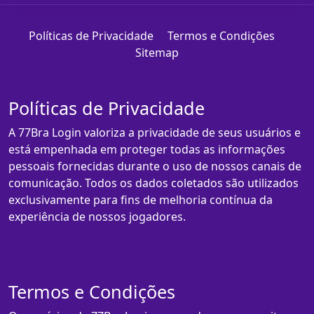
Políticas de Privacidade
Termos e Condições
Sitemap
Políticas de Privacidade
A 77Bra Login valoriza a privacidade de seus usuários e
está empenhada em proteger todas as informações
pessoais fornecidas durante o uso de nossos canais de
comunicação. Todos os dados coletados são utilizados
exclusivamente para fins de melhoria contínua da
experiência de nossos jogadores.
Termos e Condições