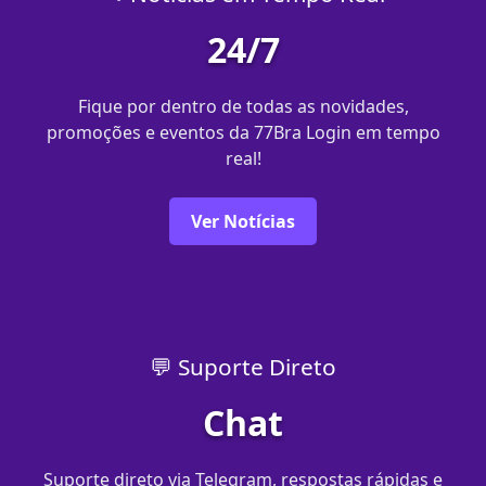
24/7
Fique por dentro de todas as novidades,
promoções e eventos da 77Bra Login em tempo
real!
Ver Notícias
💬 Suporte Direto
Chat
Suporte direto via Telegram, respostas rápidas e