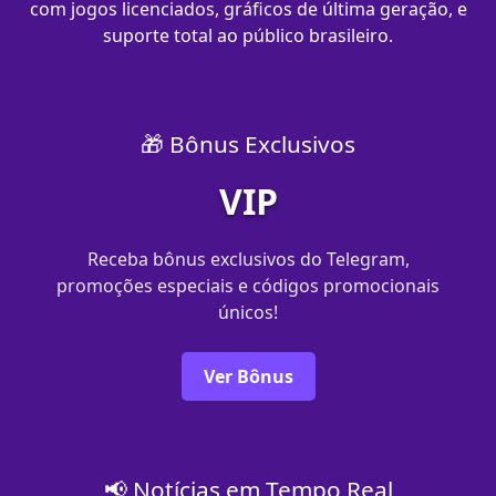
com jogos licenciados, gráficos de última geração, e
suporte total ao público brasileiro.
🎁 Bônus Exclusivos
VIP
Receba bônus exclusivos do Telegram,
promoções especiais e códigos promocionais
únicos!
Ver Bônus
📢 Notícias em Tempo Real