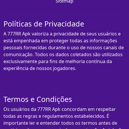
Sitemap
Políticas de Privacidade
A 777RR Apk valoriza a privacidade de seus usuários e
está empenhada em proteger todas as informações
pessoais fornecidas durante o uso de nossos canais de
comunicação. Todos os dados coletados são utilizados
exclusivamente para fins de melhoria contínua da
experiência de nossos jogadores.
Termos e Condições
Os usuários da 777RR Apk concordam em respeitar
todas as regras e regulamentos estabelecidos. É
importante ler e entender todos os termos antes de