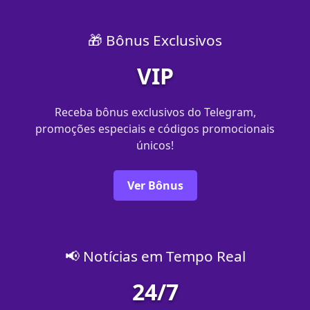
🎁 Bônus Exclusivos
VIP
Receba bônus exclusivos do Telegram,
promoções especiais e códigos promocionais
únicos!
Ver Bônus
📢 Notícias em Tempo Real
24/7