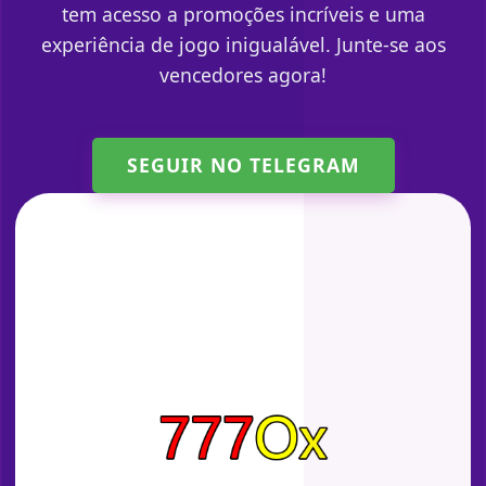
tem acesso a promoções incríveis e uma
experiência de jogo inigualável. Junte-se aos
vencedores agora!
SEGUIR NO TELEGRAM