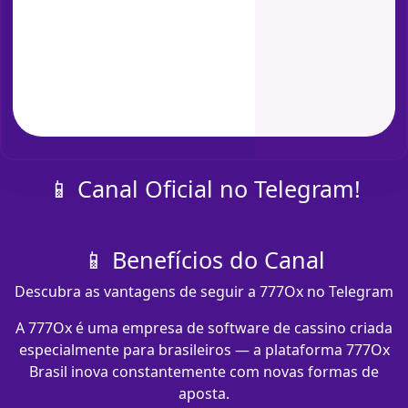
📱 Canal Oficial no Telegram!
📱 Benefícios do Canal
Descubra as vantagens de seguir a 777Ox no Telegram
A 777Ox é uma empresa de software de cassino criada
especialmente para brasileiros — a plataforma 777Ox
Brasil inova constantemente com novas formas de
aposta.