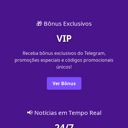
🎁 Bônus Exclusivos
VIP
Receba bônus exclusivos do Telegram,
promoções especiais e códigos promocionais
únicos!
Ver Bônus
📢 Notícias em Tempo Real
24/7