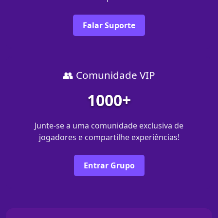
Falar Suporte
👥 Comunidade VIP
1000+
Junte-se a uma comunidade exclusiva de
jogadores e compartilhe experiências!
Entrar Grupo