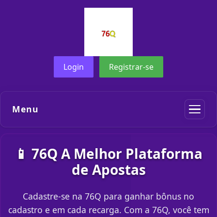
Login
Registrar-se
Menu
📱 76Q A Melhor Plataforma
de Apostas
Cadastre-se na 76Q para ganhar bônus no
cadastro e em cada recarga. Com a 76Q, você tem