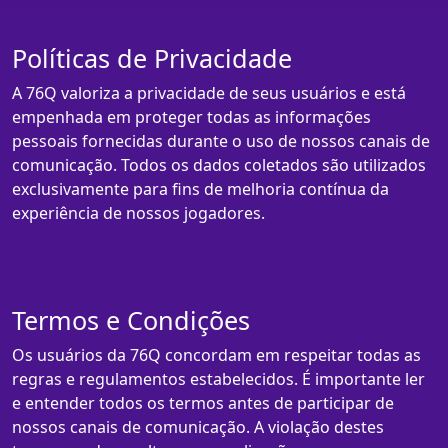
Políticas de Privacidade
A 76Q valoriza a privacidade de seus usuários e está
empenhada em proteger todas as informações
pessoais fornecidas durante o uso de nossos canais de
comunicação. Todos os dados coletados são utilizados
exclusivamente para fins de melhoria contínua da
experiência de nossos jogadores.
Termos e Condições
Os usuários da 76Q concordam em respeitar todas as
regras e regulamentos estabelecidos. É importante ler
e entender todos os termos antes de participar de
nossos canais de comunicação. A violação destes