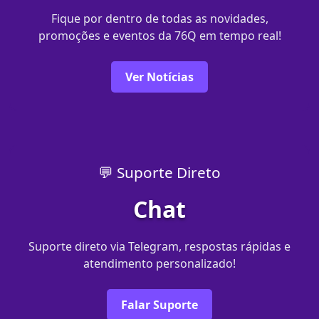
Fique por dentro de todas as novidades,
promoções e eventos da 76Q em tempo real!
Ver Notícias
💬 Suporte Direto
Chat
Suporte direto via Telegram, respostas rápidas e
atendimento personalizado!
Falar Suporte