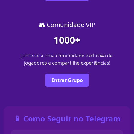
👥 Comunidade VIP
1000+
Junte-se a uma comunidade exclusiva de
jogadores e compartilhe experiências!
Entrar Grupo
📱 Como Seguir no Telegram