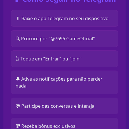
📱 Baixe o app Telegram no seu dispositivo
🔍 Procure por "@7696 GameOficial"
👆 Toque em "Entrar" ou "Join"
🔔 Ative as notificações para não perder
nada
💬 Participe das conversas e interaja
🎁 Receba bônus exclusivos