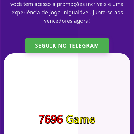
você tem acesso a promoções incríveis e uma
experiência de jogo inigualável. Junte-se aos
vencedores agora!
SEGUIR NO TELEGRAM