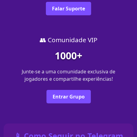
Falar Suporte
👥 Comunidade VIP
1000+
Junte-se a uma comunidade exclusiva de
jogadores e compartilhe experiências!
Entrar Grupo
📱 Como Seguir no Telegram