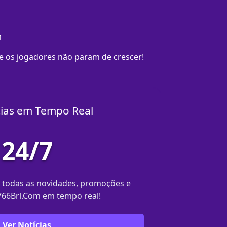
m
 e os jogadores não param de crescer!
cias em Tempo Real
24/7
e todas as novidades, promoções e
766Brl.Com em tempo real!
Ver Notícias