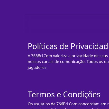
Políticas de Privacida
A 766Brl.Com valoriza a privacidade de seu
nossos canais de comunicação. Todos os dad
jogadores.
Termos e Condições
Os usuários da 766Brl.Com concordam em res