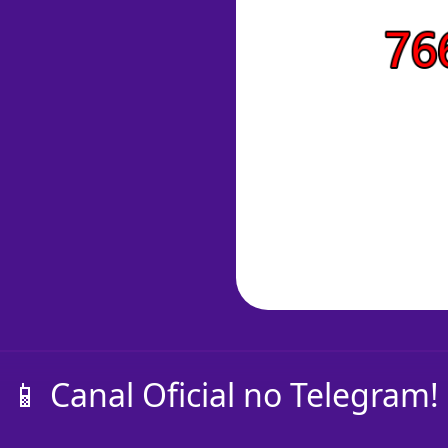
📱 Canal Oficial no Telegram!