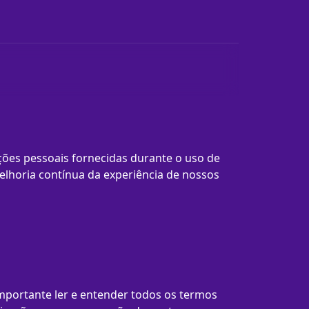
ções pessoais fornecidas durante o uso de
elhoria contínua da experiência de nossos
mportante ler e entender todos os termos