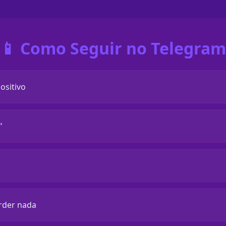
📱 Como Seguir no Telegram
ositivo
"
erder nada