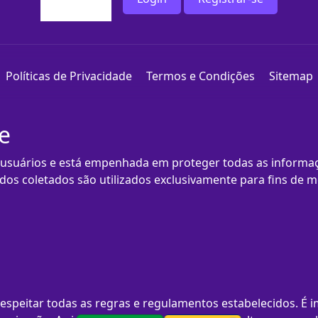
Políticas de Privacidade
Termos e Condições
Sitemap
de
s usuários e está empenhada em proteger todas as informa
os coletados são utilizados exclusivamente para fins de m
peitar todas as regras e regulamentos estabelecidos. É i