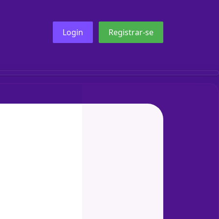
Login
Registrar-se