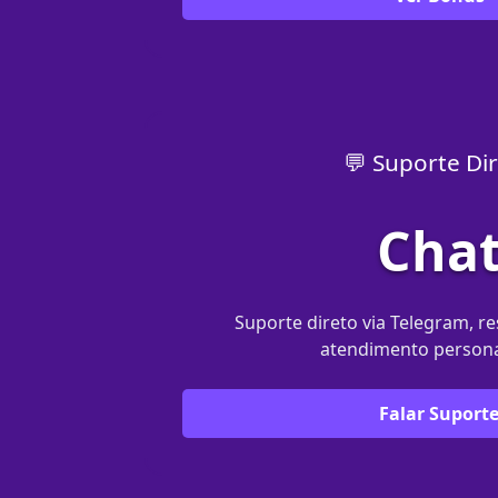
💬 Suporte Di
Cha
Suporte direto via Telegram, r
atendimento persona
Falar Suport