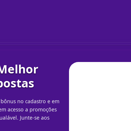
 Melhor
postas
 bônus no cadastro e em
tem acesso a promoções
ualável. Junte-se aos