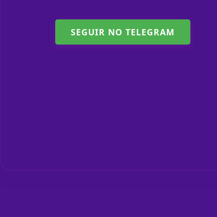
SEGUIR NO TELEGRAM