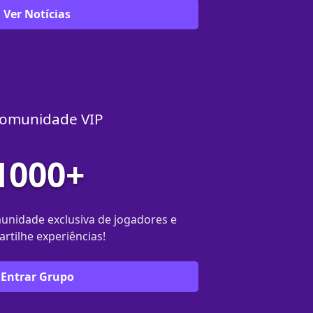
Ver Notícias
Comunidade VIP
1000+
unidade exclusiva de jogadores e
rtilhe experiências!
Entrar Grupo