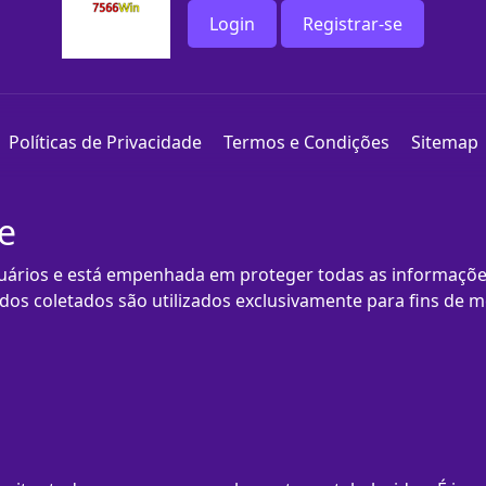
Login
Registrar-se
Políticas de Privacidade
Termos e Condições
Sitemap
de
suários e está empenhada em proteger todas as informaçõe
os coletados são utilizados exclusivamente para fins de m