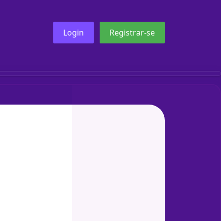
Login
Registrar-se