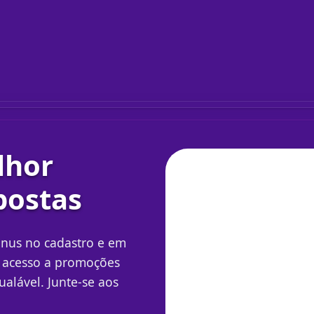
lhor
postas
nus no cadastro e em
 acesso a promoções
ualável. Junte-se aos