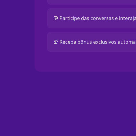
💬 Participe das conversas e interaj
🎁 Receba bônus exclusivos autom