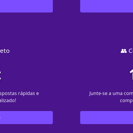
reto
👥 
t
espostas rápidas e
Junte-se a uma com
lizado!
compa
e