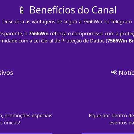
📱 Benefícios do Canal
Descubra as vantagens de seguir a 7566Win no Telegram
ansparente, o
7566Win
reforça o compromisso com a proteç
rmidade com a Lei Geral de Proteção de Dados (
7566Win Br
sivos
📢 Notí
m, promoções especiais
Fique por dentro d
s únicos!
eventos da