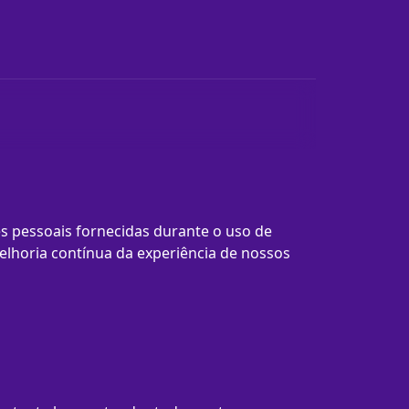
s pessoais fornecidas durante o uso de
elhoria contínua da experiência de nossos