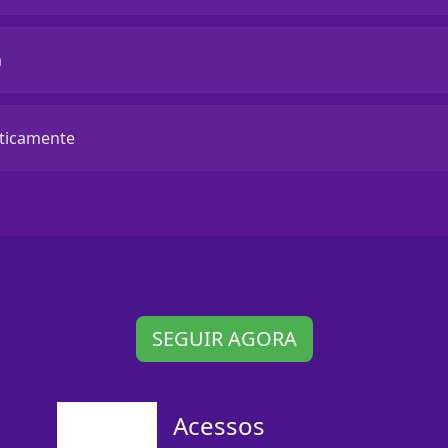
a
aticamente
SEGUIR AGORA
Acessos