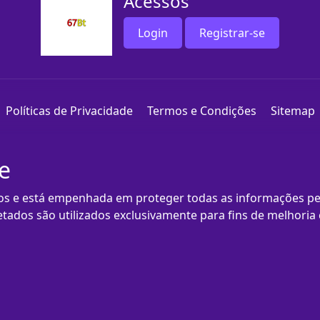
Acessos
Login
Registrar-se
Políticas de Privacidade
Termos e Condições
Sitemap
de
rios e está empenhada em proteger todas as informações p
tados são utilizados exclusivamente para fins de melhoria