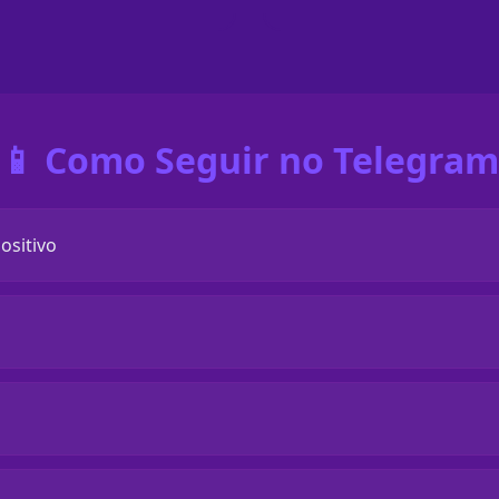
📱 Como Seguir no Telegram
ositivo