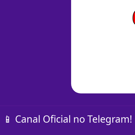
📱 Canal Oficial no Telegram!