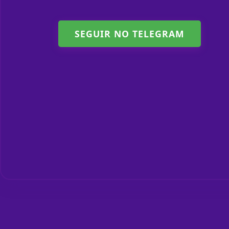
SEGUIR NO TELEGRAM