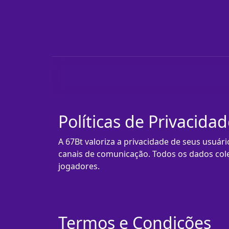
Políticas de Privacida
A 67Bt valoriza a privacidade de seus usuá
canais de comunicação. Todos os dados cole
jogadores.
Termos e Condições