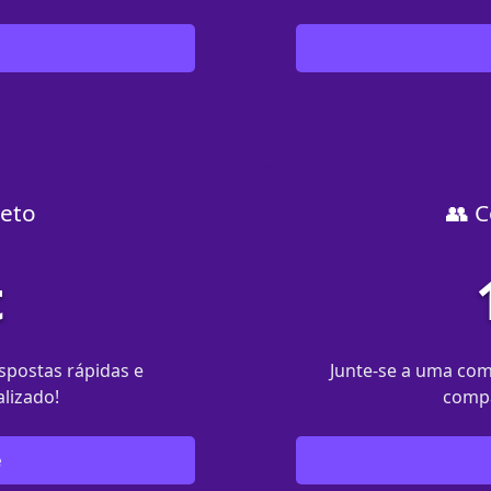
reto
👥 
t
espostas rápidas e
Junte-se a uma com
lizado!
compa
e