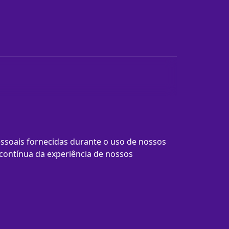
essoais fornecidas durante o uso de nossos
 contínua da experiência de nossos