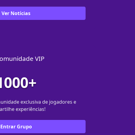
Ver Notícias
Comunidade VIP
1000+
unidade exclusiva de jogadores e
rtilhe experiências!
Entrar Grupo