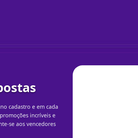
postas
 no cadastro e em cada
 promoções incríveis e
unte-se aos vencedores