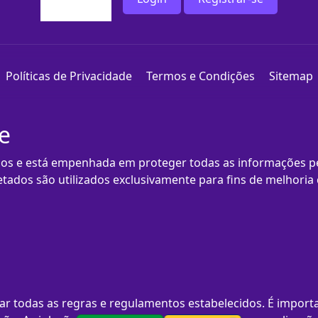
Políticas de Privacidade
Termos e Condições
Sitemap
de
rios e está empenhada em proteger todas as informações p
tados são utilizados exclusivamente para fins de melhoria
 todas as regras e regulamentos estabelecidos. É importa