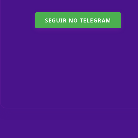
SEGUIR NO TELEGRAM