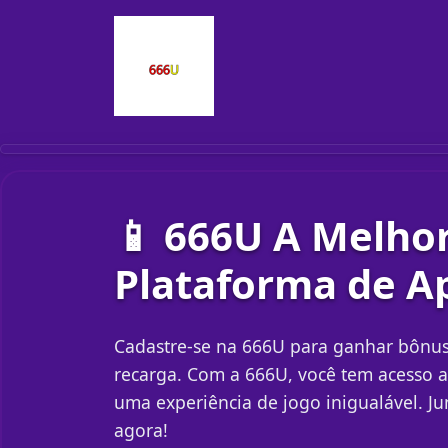
📱 666U A Melho
Plataforma de A
Cadastre-se na 666U para ganhar bônus
recarga. Com a 666U, você tem acesso a
uma experiência de jogo inigualável. J
agora!