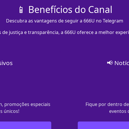
📱 Benefícios do Canal
Descubra as vantagens de seguir a 666U no Telegram
s de justiça e transparência, a 666U oferece a melhor exper
sivos
📢 Notí
m, promoções especiais
Fique por dentro d
s únicos!
eventos 