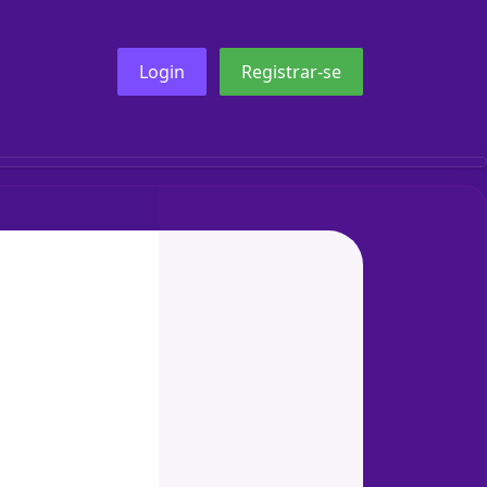
Login
Registrar-se