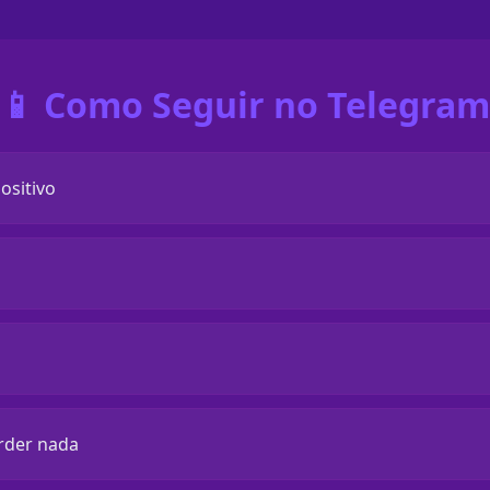
📱 Como Seguir no Telegram
ositivo
erder nada