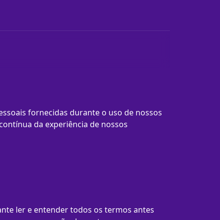
essoais fornecidas durante o uso de nossos
 contínua da experiência de nossos
nte ler e entender todos os termos antes