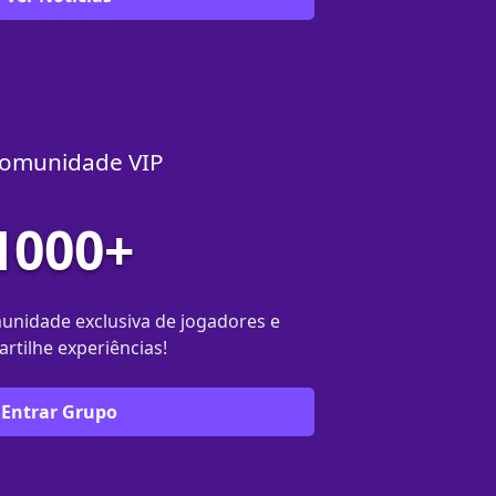
Comunidade VIP
1000+
unidade exclusiva de jogadores e
rtilhe experiências!
Entrar Grupo