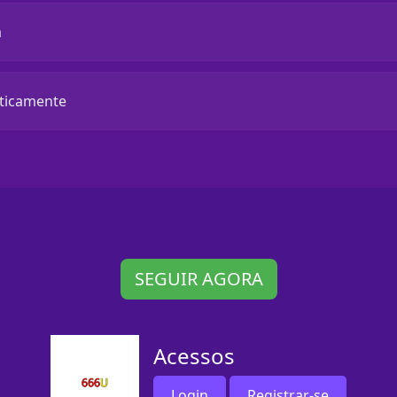
a
aticamente
SEGUIR AGORA
Acessos
Login
Registrar-se