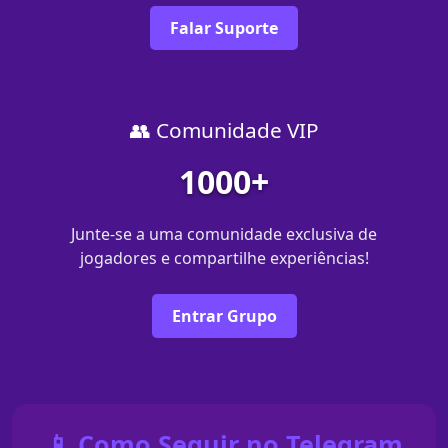
Falar Suporte
👥 Comunidade VIP
1000+
Junte-se a uma comunidade exclusiva de
jogadores e compartilhe experiências!
Entrar Grupo
📱 Como Seguir no Telegram