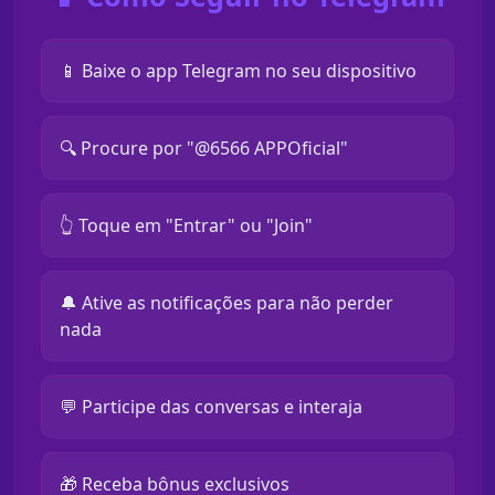
📱 Baixe o app Telegram no seu dispositivo
🔍 Procure por "@6566 APPOficial"
👆 Toque em "Entrar" ou "Join"
🔔 Ative as notificações para não perder
nada
💬 Participe das conversas e interaja
🎁 Receba bônus exclusivos