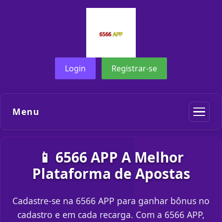
Login
Registrar-se
Menu
📱 6566 APP A Melhor
Plataforma de Apostas
Cadastre-se na 6566 APP para ganhar bônus no
cadastro e em cada recarga. Com a 6566 APP,