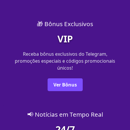
🎁 Bônus Exclusivos
VIP
Receba bônus exclusivos do Telegram,
promoções especiais e códigos promocionais
únicos!
Ver Bônus
📢 Notícias em Tempo Real
24/7