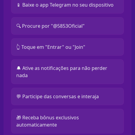
📱 Baixe o app Telegram no seu dispositivo
🔍 Procure por "@5853Oficial"
👆 Toque em "Entrar" ou "Join"
🔔 Ative as notificações para não perder
nada
💬 Participe das conversas e interaja
🎁 Receba bônus exclusivos
automaticamente