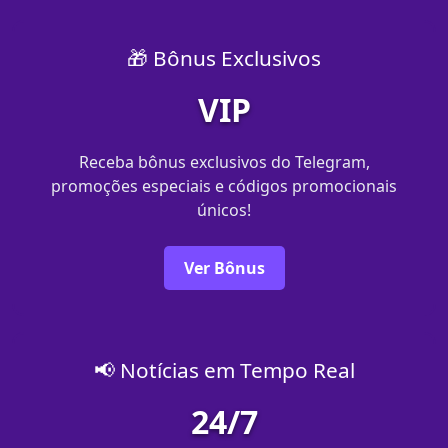
🎁 Bônus Exclusivos
VIP
Receba bônus exclusivos do Telegram,
promoções especiais e códigos promocionais
únicos!
Ver Bônus
📢 Notícias em Tempo Real
24/7