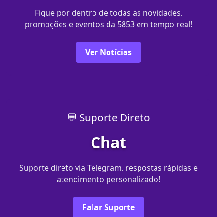
Fique por dentro de todas as novidades,
promoções e eventos da 5853 em tempo real!
Ver Notícias
💬 Suporte Direto
Chat
Suporte direto via Telegram, respostas rápidas e
atendimento personalizado!
Falar Suporte