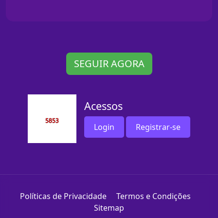
SEGUIR AGORA
Acessos
Login
Registrar-se
Políticas de Privacidade
Termos e Condições
Sitemap