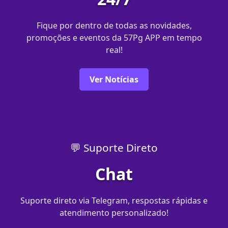
Fique por dentro de todas as novidades,
promoções e eventos da 57Pg APP em tempo
real!
Ver Notícias
💬 Suporte Direto
Chat
Suporte direto via Telegram, respostas rápidas e
atendimento personalizado!