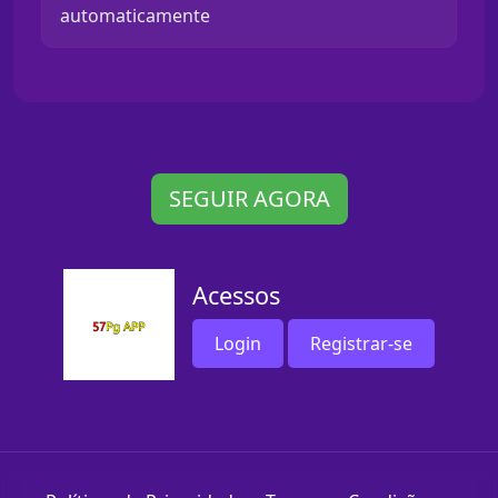
automaticamente
SEGUIR AGORA
Acessos
Login
Registrar-se