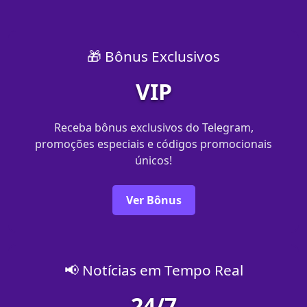
🎁 Bônus Exclusivos
VIP
Receba bônus exclusivos do Telegram,
promoções especiais e códigos promocionais
únicos!
Ver Bônus
📢 Notícias em Tempo Real
24/7