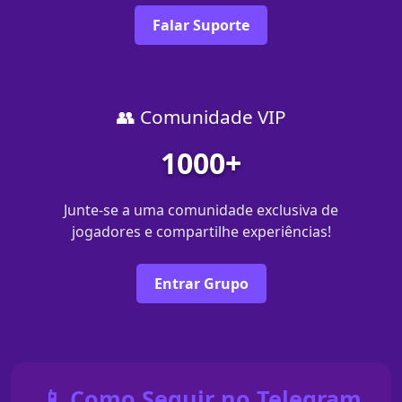
Falar Suporte
👥 Comunidade VIP
1000+
Junte-se a uma comunidade exclusiva de
jogadores e compartilhe experiências!
Entrar Grupo
📱 Como Seguir no Telegram