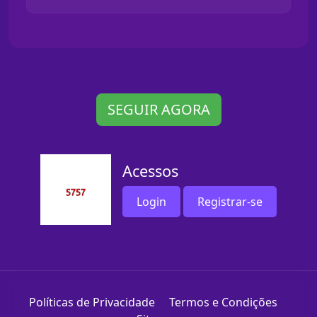
SEGUIR AGORA
Acessos
Login
Registrar-se
Políticas de Privacidade
Termos e Condições