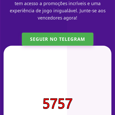
tem acesso a promoções incríveis e uma
experiência de jogo inigualável. Junte-se aos
vencedores agora!
SEGUIR NO TELEGRAM