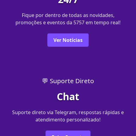
Fique por dentro de todas as novidades,
promoções e eventos da 5757 em tempo real!
Ver Notícias
💬 Suporte Direto
Chat
Suporte direto via Telegram, respostas rápidas e
atendimento personalizado!