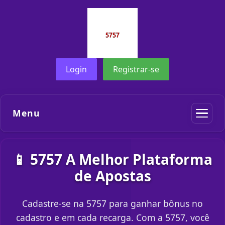
Login
Registrar-se
Menu
📱 5757 A Melhor Plataforma
de Apostas
Cadastre-se na 5757 para ganhar bônus no
cadastro e em cada recarga. Com a 5757, você