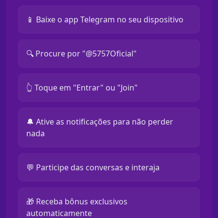
📱 Baixe o app Telegram no seu dispositivo
🔍 Procure por "@5757Oficial"
👆 Toque em "Entrar" ou "Join"
🔔 Ative as notificações para não perder
nada
💬 Participe das conversas e interaja
🎁 Receba bônus exclusivos
automaticamente