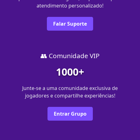
atendimento personalizado!
Falar Suporte
👥 Comunidade VIP
1000+
Junte-se a uma comunidade exclusiva de
jogadores e compartilhe experiências!
Entrar Grupo