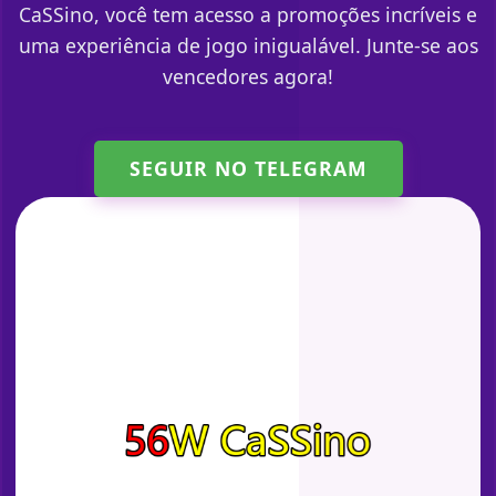
CaSSino, você tem acesso a promoções incríveis e
uma experiência de jogo inigualável. Junte-se aos
vencedores agora!
SEGUIR NO TELEGRAM