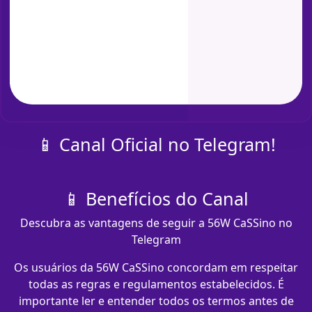
📱 Canal Oficial no Telegram!
📱 Benefícios do Canal
Descubra as vantagens de seguir a 56W CaSSino no
Telegram
Os usuários da 56W CaSSino concordam em respeitar
todas as regras e regulamentos estabelecidos. É
importante ler e entender todos os termos antes de