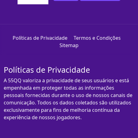
Políticas de Privacidade
Termos e Condições
Sitemap
Políticas de Privacidade
A 55QQ valoriza a privacidade de seus usuários e está
empenhada em proteger todas as informações
pessoais fornecidas durante o uso de nossos canais de
comunicação. Todos os dados coletados são utilizados
exclusivamente para fins de melhoria contínua da
experiência de nossos jogadores.