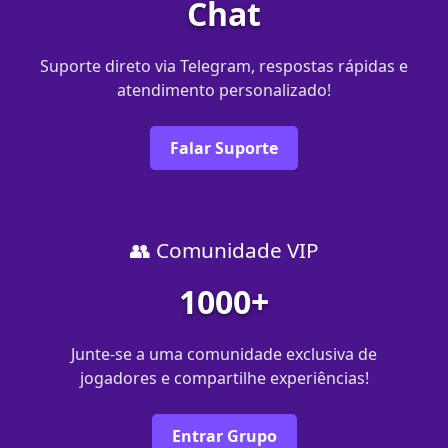
Chat
Suporte direto via Telegram, respostas rápidas e
atendimento personalizado!
Falar Suporte
👥 Comunidade VIP
1000+
Junte-se a uma comunidade exclusiva de
jogadores e compartilhe experiências!
Entrar Grupo