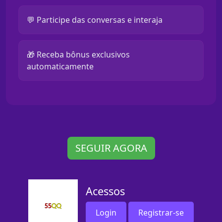
💬 Participe das conversas e interaja
🎁 Receba bônus exclusivos
automaticamente
SEGUIR AGORA
Acessos
Login
Registrar-se