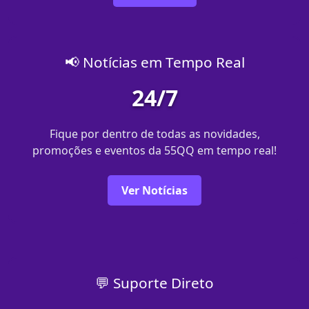
📢 Notícias em Tempo Real
24/7
Fique por dentro de todas as novidades,
promoções e eventos da 55QQ em tempo real!
Ver Notícias
💬 Suporte Direto