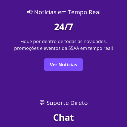
📢 Notícias em Tempo Real
24/7
Fique por dentro de todas as novidades,
promoções e eventos da 55AA em tempo real!
Ver Notícias
💬 Suporte Direto
Chat