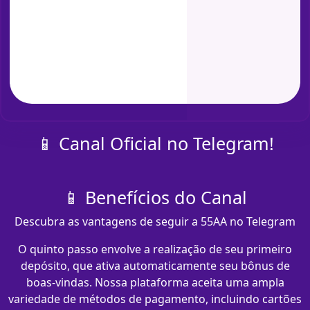
📱 Canal Oficial no Telegram!
📱 Benefícios do Canal
Descubra as vantagens de seguir a 55AA no Telegram
O quinto passo envolve a realização de seu primeiro
depósito, que ativa automaticamente seu bônus de
boas-vindas. Nossa plataforma aceita uma ampla
variedade de métodos de pagamento, incluindo cartões