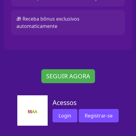
🎁 Receba bônus exclusivos
automaticamente
SEGUIR AGORA
Acessos
Login
Registrar-se