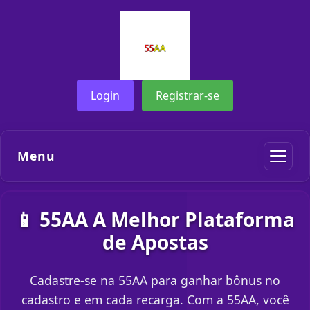
Login
Registrar-se
Menu
📱 55AA A Melhor Plataforma
de Apostas
Cadastre-se na 55AA para ganhar bônus no
cadastro e em cada recarga. Com a 55AA, você