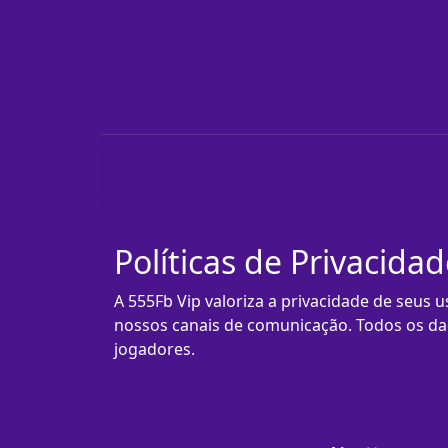
Políticas de Privacida
A 555Fb Vip valoriza a privacidade de seus
nossos canais de comunicação. Todos os dad
jogadores.