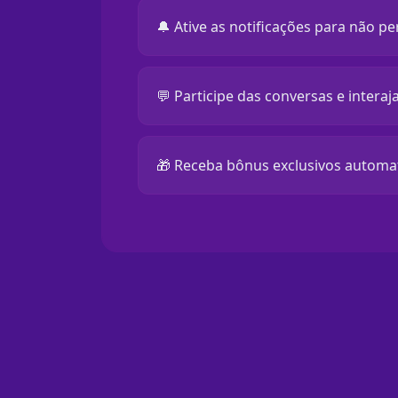
🔔 Ative as notificações para não p
💬 Participe das conversas e interaj
🎁 Receba bônus exclusivos autom