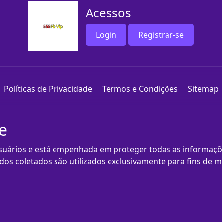
Acessos
Login
Registrar-se
Políticas de Privacidade
Termos e Condições
Sitemap
de
 usuários e está empenhada em proteger todas as informaçõ
os coletados são utilizados exclusivamente para fins de m