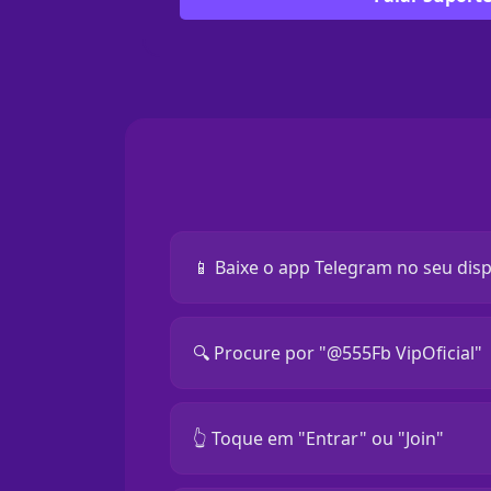
📱 Baixe o app Telegram no seu disp
🔍 Procure por "@555Fb VipOficial"
👆 Toque em "Entrar" ou "Join"