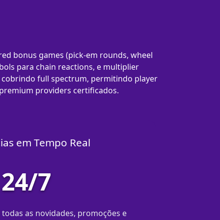
ggered bonus games (pick-em rounds, wheel
ls para chain reactions, e multiplier
 cobrindo full spectrum, permitindo player
 premium providers certificados.
cias em Tempo Real
24/7
e todas as novidades, promoções e