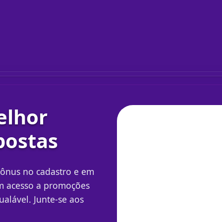
elhor
postas
bônus no cadastro e em
em acesso a promoções
ualável. Junte-se aos