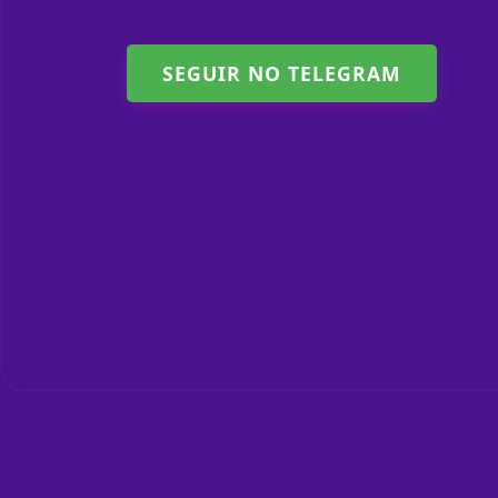
SEGUIR NO TELEGRAM