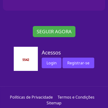
SEGUIR AGORA
Acessos
Login
Registrar-se
Políticas de Privacidade
Termos e Condições
Sitemap