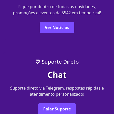
Fique por dentro de todas as novidades,
promoções e eventos da 5542 em tempo real!
Ver Notícias
💬 Suporte Direto
Chat
Suporte direto via Telegram, respostas rápidas e
atendimento personalizado!
Falar Suporte