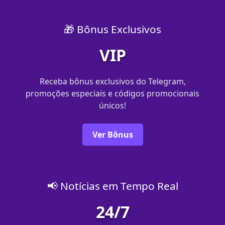
🎁 Bônus Exclusivos
VIP
Receba bônus exclusivos do Telegram,
promoções especiais e códigos promocionais
únicos!
Ver Bônus
📢 Notícias em Tempo Real
24/7