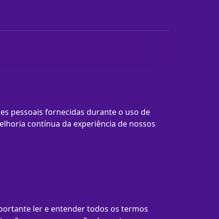
es pessoais fornecidas durante o uso de
elhoria contínua da experiência de nossos
ortante ler e entender todos os termos