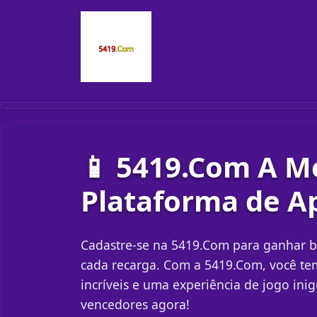
📱 5419.Com A M
Plataforma de A
Cadastre-se na 5419.Com para ganhar 
cada recarga. Com a 5419.Com, você t
incríveis e uma experiência de jogo inig
vencedores agora!