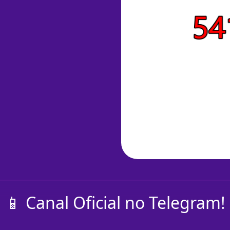
📱 Canal Oficial no Telegram!