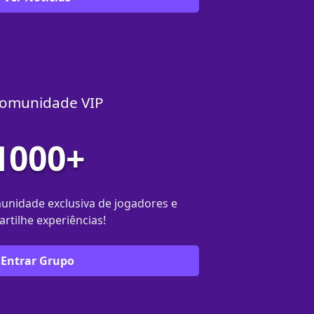
Comunidade VIP
1000+
unidade exclusiva de jogadores e
rtilhe experiências!
Entrar Grupo