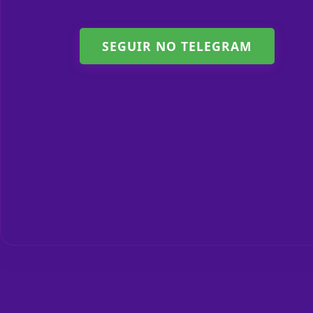
SEGUIR NO TELEGRAM