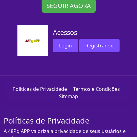
SEGUIR AGORA
Acessos
Login
Registrar-se
Políticas de Privacidade
Termos e Condições
Sitemap
Políticas de Privacidade
A 48Pg APP valoriza a privacidade de seus usuários e