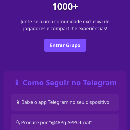
1000+
Junte-se a uma comunidade exclusiva de
jogadores e compartilhe experiências!
Entrar Grupo
📱 Como Seguir no Telegram
📱 Baixe o app Telegram no seu dispositivo
🔍 Procure por "@48Pg APPOficial"