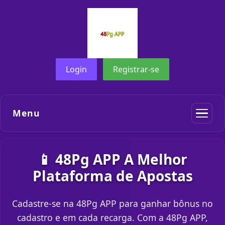
Login
Registrar-se
Menu
📱 48Pg APP A Melhor
Plataforma de Apostas
Cadastre-se na 48Pg APP para ganhar bônus no
cadastro e em cada recarga. Com a 48Pg APP,