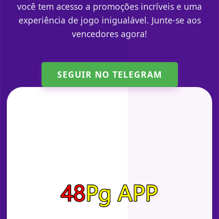
você tem acesso a promoções incríveis e uma
experiência de jogo inigualável. Junte-se aos
vencedores agora!
SEGUIR NO TELEGRAM