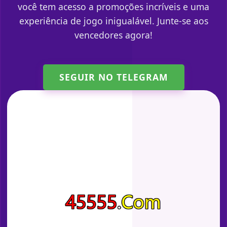
você tem acesso a promoções incríveis e uma
experiência de jogo inigualável. Junte-se aos
vencedores agora!
SEGUIR NO TELEGRAM