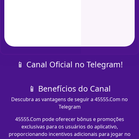
📱 Canal Oficial no Telegram!
📱 Benefícios do Canal
Descubra as vantagens de seguir a 45555.Com no
Telegram
45555.Com pode oferecer bônus e promoções
exclusivas para os usuários do aplicativo,
proporcionando incentivos adicionais para jogar no