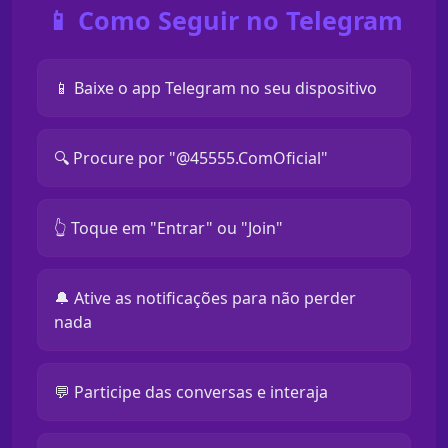
📱 Como Seguir no Telegram
📱 Baixe o app Telegram no seu dispositivo
🔍 Procure por "@45555.ComOficial"
👆 Toque em "Entrar" ou "Join"
🔔 Ative as notificações para não perder
nada
💬 Participe das conversas e interaja