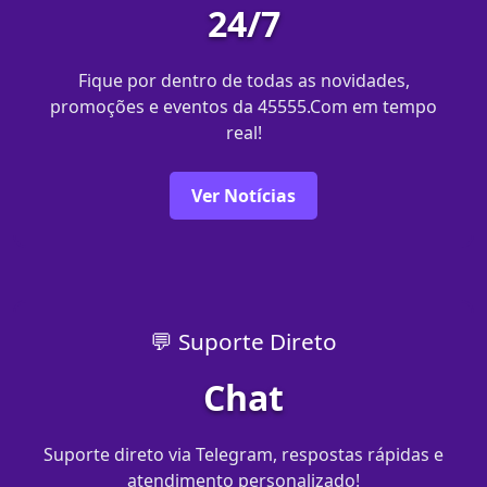
24/7
Fique por dentro de todas as novidades,
promoções e eventos da 45555.Com em tempo
real!
Ver Notícias
💬 Suporte Direto
Chat
Suporte direto via Telegram, respostas rápidas e
atendimento personalizado!