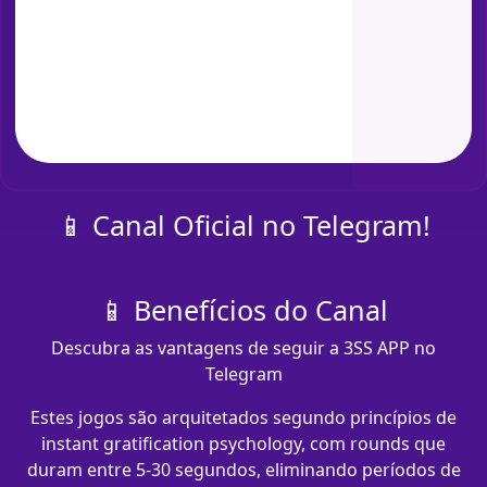
📱 Canal Oficial no Telegram!
📱 Benefícios do Canal
Descubra as vantagens de seguir a 3SS APP no
Telegram
Estes jogos são arquitetados segundo princípios de
instant gratification psychology, com rounds que
duram entre 5-30 segundos, eliminando períodos de