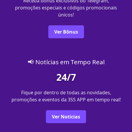
Receba bônus exclusivos do Telegram,
promoções especiais e códigos promocionais
únicos!
Ver Bônus
📢 Notícias em Tempo Real
24/7
Fique por dentro de todas as novidades,
promoções e eventos da 3SS APP em tempo real!
Ver Notícias