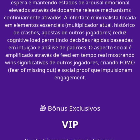
espera e mantendo estados de arousal emocional
elevados através de dopamine release mechanisms
continuamente ativados. A interface minimalista focada
em elementos essenciais (multiplicador atual, histórico
de crashes, apostas de outros jogadores) reduz
cognitive load permitindo decisões rápidas baseadas
em intuição e análise de padrões. O aspecto social é
amplificado através de feed em tempo real mostrando
wins significativos de outros jogadores, criando FOMO
(fear of missing out) e social proof que impulsionam
engagement.
🎁 Bônus Exclusivos
VIP