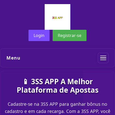
Login
Registrar-se
Menu
📱 3SS APP A Melhor
Plataforma de Apostas
Cadastre-se na 3SS APP para ganhar bônus no
cadastro e em cada recarga. Com a 3SS APP, você