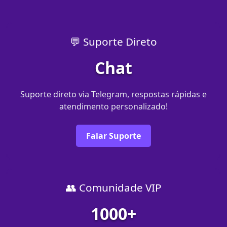
💬 Suporte Direto
Chat
Suporte direto via Telegram, respostas rápidas e
atendimento personalizado!
Falar Suporte
👥 Comunidade VIP
1000+