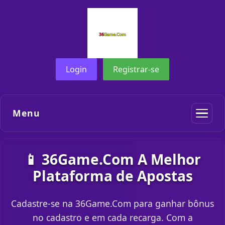
Login
Registrar-se
Menu
📱 36Game.Com A Melhor
Plataforma de Apostas
Cadastre-se na 36Game.Com para ganhar bônus
no cadastro e em cada recarga. Com a