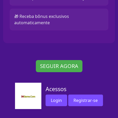
🎁 Receba bônus exclusivos
automaticamente
SEGUIR AGORA
Acessos
Login
Registrar-se