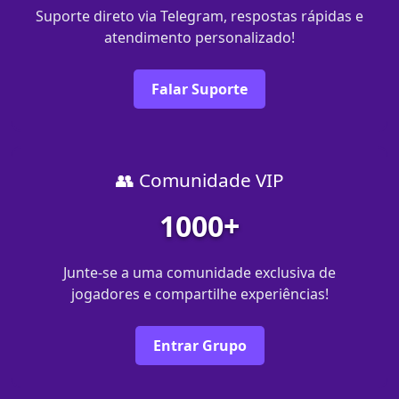
Suporte direto via Telegram, respostas rápidas e
atendimento personalizado!
Falar Suporte
👥 Comunidade VIP
1000+
Junte-se a uma comunidade exclusiva de
jogadores e compartilhe experiências!
Entrar Grupo