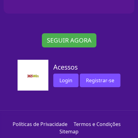
SEGUIR AGORA
Acessos
Login
Registrar-se
Políticas de Privacidade
Termos e Condições
Sitemap