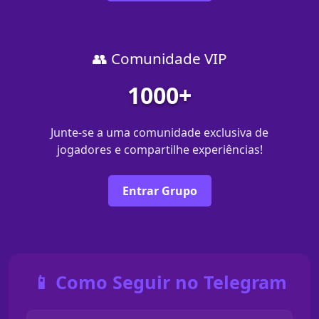
👥 Comunidade VIP
1000+
Junte-se a uma comunidade exclusiva de
jogadores e compartilhe experiências!
Entrar Grupo
📱 Como Seguir no Telegram