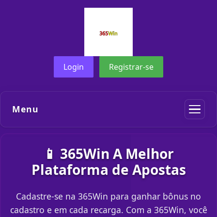
Login
Registrar-se
Menu
📱 365Win A Melhor
Plataforma de Apostas
Cadastre-se na 365Win para ganhar bônus no
cadastro e em cada recarga. Com a 365Win, você