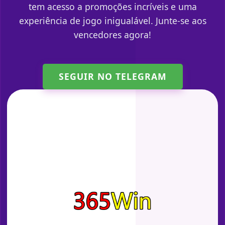
tem acesso a promoções incríveis e uma
experiência de jogo inigualável. Junte-se aos
vencedores agora!
SEGUIR NO TELEGRAM