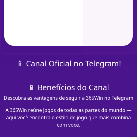
📱 Canal Oficial no Telegram!
📱 Benefícios do Canal
Descubra as vantagens de seguir a 365Win no Telegram
A 365Win reúne jogos de todas as partes do mundo —
aqui você encontra o estilo de jogo que mais combina
com você.