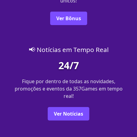
únicos!
Ver Bônus
📢 Notícias em Tempo Real
24/7
Fique por dentro de todas as novidades,
promoções e eventos da 357Games em tempo
real!
Ver Notícias