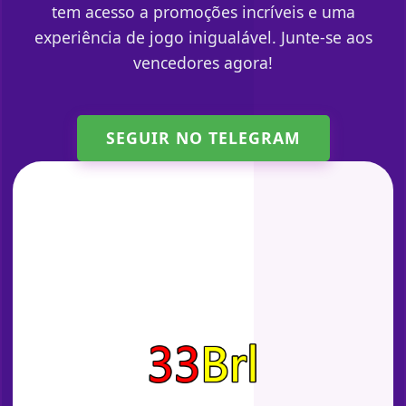
tem acesso a promoções incríveis e uma
experiência de jogo inigualável. Junte-se aos
vencedores agora!
SEGUIR NO TELEGRAM