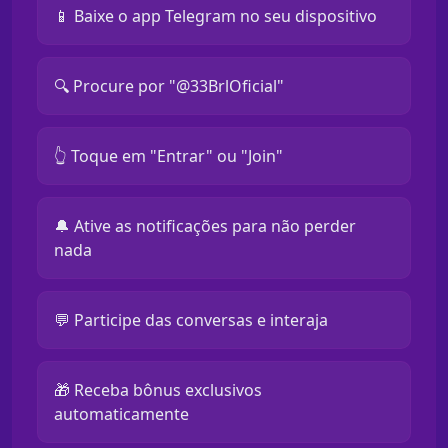
📱 Baixe o app Telegram no seu dispositivo
🔍 Procure por "@33BrlOficial"
👆 Toque em "Entrar" ou "Join"
🔔 Ative as notificações para não perder
nada
💬 Participe das conversas e interaja
🎁 Receba bônus exclusivos
automaticamente