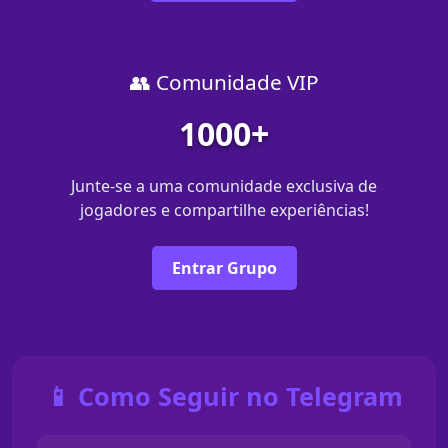
👥 Comunidade VIP
1000+
Junte-se a uma comunidade exclusiva de
jogadores e compartilhe experiências!
Entrar Grupo
📱 Como Seguir no Telegram