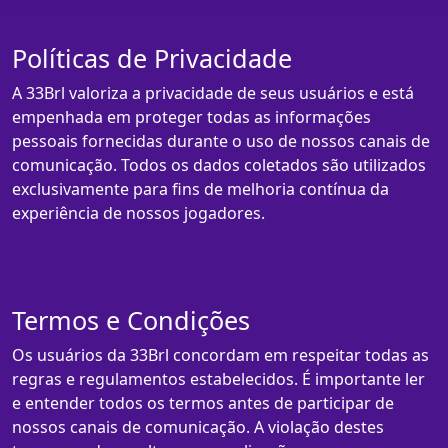
Políticas de Privacidade
A 33Brl valoriza a privacidade de seus usuários e está
empenhada em proteger todas as informações
pessoais fornecidas durante o uso de nossos canais de
comunicação. Todos os dados coletados são utilizados
exclusivamente para fins de melhoria contínua da
experiência de nossos jogadores.
Termos e Condições
Os usuários da 33Brl concordam em respeitar todas as
regras e regulamentos estabelecidos. É importante ler
e entender todos os termos antes de participar de
nossos canais de comunicação. A violação destes