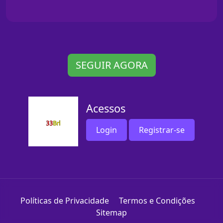
SEGUIR AGORA
Acessos
Login
Registrar-se
Políticas de Privacidade
Termos e Condições
Sitemap