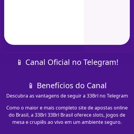
📱 Canal Oficial no Telegram!
📱 Benefícios do Canal
Descubra as vantagens de seguir a 33Brl no Telegram
Como o maior e mais completo site de apostas online
do Brasil, a 33Brl 33Brl Brasil oferece slots, jogos de
mesa e crupiês ao vivo em um ambiente seguro.