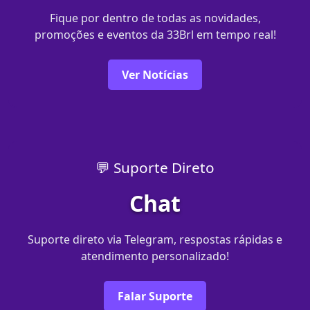
Fique por dentro de todas as novidades,
promoções e eventos da 33Brl em tempo real!
Ver Notícias
💬 Suporte Direto
Chat
Suporte direto via Telegram, respostas rápidas e
atendimento personalizado!
Falar Suporte