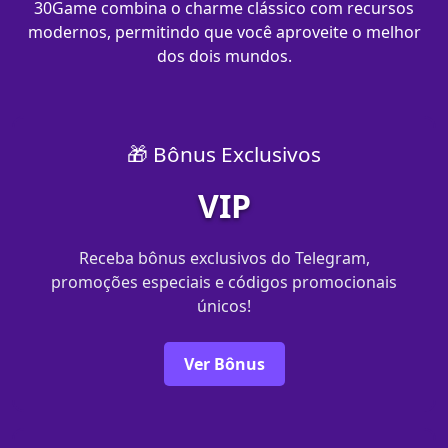
30Game combina o charme clássico com recursos
modernos, permitindo que você aproveite o melhor
dos dois mundos.
🎁 Bônus Exclusivos
VIP
Receba bônus exclusivos do Telegram,
promoções especiais e códigos promocionais
únicos!
Ver Bônus