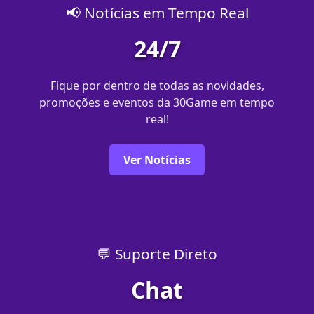
📢 Notícias em Tempo Real
24/7
Fique por dentro de todas as novidades,
promoções e eventos da 30Game em tempo
real!
Ver Notícias
💬 Suporte Direto
Chat