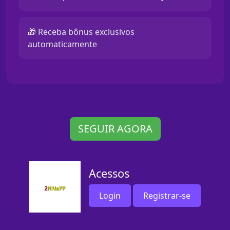
🎁 Receba bônus exclusivos
automaticamente
SEGUIR AGORA
Acessos
Login
Registrar-se