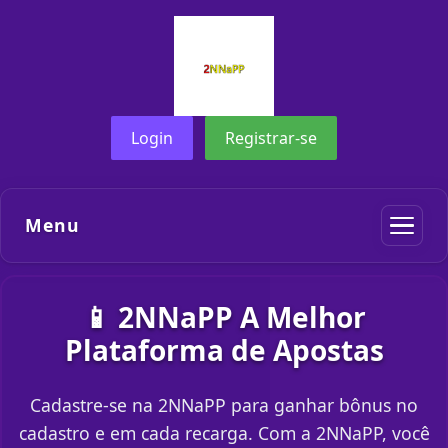
Login
Registrar-se
Menu
📱 2NNaPP A Melhor
Plataforma de Apostas
Cadastre-se na 2NNaPP para ganhar bônus no
cadastro e em cada recarga. Com a 2NNaPP, você