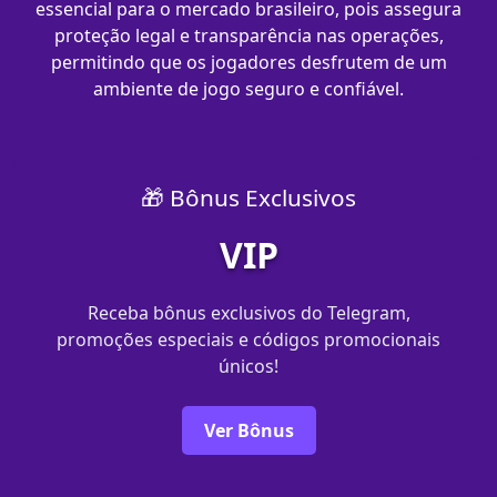
essencial para o mercado brasileiro, pois assegura
proteção legal e transparência nas operações,
permitindo que os jogadores desfrutem de um
ambiente de jogo seguro e confiável.
🎁 Bônus Exclusivos
VIP
Receba bônus exclusivos do Telegram,
promoções especiais e códigos promocionais
únicos!
Ver Bônus