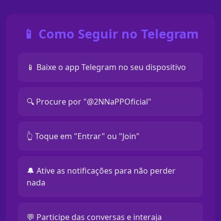
📱 Como Seguir no Telegram
📱 Baixe o app Telegram no seu dispositivo
🔍 Procure por "@2NNaPPOficial"
👆 Toque em "Entrar" ou "Join"
🔔 Ative as notificações para não perder
nada
💬 Participe das conversas e interaja