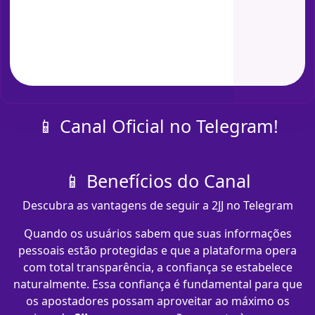
📱 Canal Oficial no Telegram!
📱 Benefícios do Canal
Descubra as vantagens de seguir a 2JJ no Telegram
Quando os usuários sabem que suas informações
pessoais estão protegidas e que a plataforma opera
com total transparência, a confiança se estabelece
naturalmente. Essa confiança é fundamental para que
os apostadores possam aproveitar ao máximo os