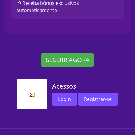
🎁 Receba bônus exclusivos
automaticamente
SEGUIR AGORA
Acessos
Login
Registrar-se