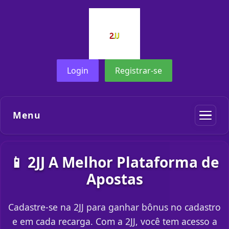
Login
Registrar-se
Menu
📱 2JJ A Melhor Plataforma de
Apostas
Cadastre-se na 2JJ para ganhar bônus no cadastro
e em cada recarga. Com a 2JJ, você tem acesso a