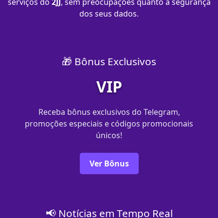
serviços do
2JJ
, sem preocupações quanto à segurança
dos seus dados.
🎁 Bônus Exclusivos
VIP
Receba bônus exclusivos do Telegram,
promoções especiais e códigos promocionais
únicos!
Ver Bônus
📢 Notícias em Tempo Real