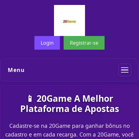
Login
Registrar-se
Menu
📱 20Game A Melhor
Plataforma de Apostas
Cadastre-se na 20Game para ganhar bônus no
cadastro e em cada recarga. Com a 20Game, você