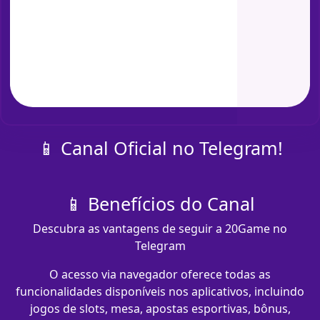
📱 Canal Oficial no Telegram!
📱 Benefícios do Canal
Descubra as vantagens de seguir a 20Game no
Telegram
O acesso via navegador oferece todas as
funcionalidades disponíveis nos aplicativos, incluindo
jogos de slots, mesa, apostas esportivas, bônus,