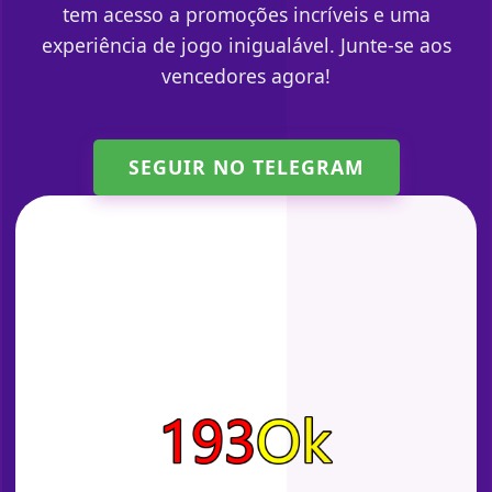
tem acesso a promoções incríveis e uma
experiência de jogo inigualável. Junte-se aos
vencedores agora!
SEGUIR NO TELEGRAM