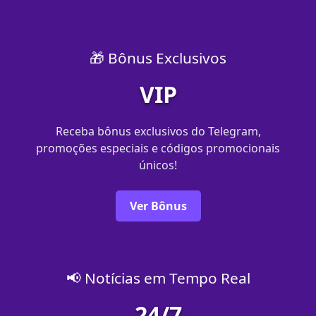
🎁 Bônus Exclusivos
VIP
Receba bônus exclusivos do Telegram,
promoções especiais e códigos promocionais
únicos!
Ver Bônus
📢 Notícias em Tempo Real
24/7