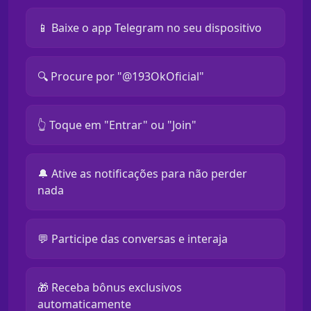
📱 Baixe o app Telegram no seu dispositivo
🔍 Procure por "@193OkOficial"
👆 Toque em "Entrar" ou "Join"
🔔 Ative as notificações para não perder
nada
💬 Participe das conversas e interaja
🎁 Receba bônus exclusivos
automaticamente