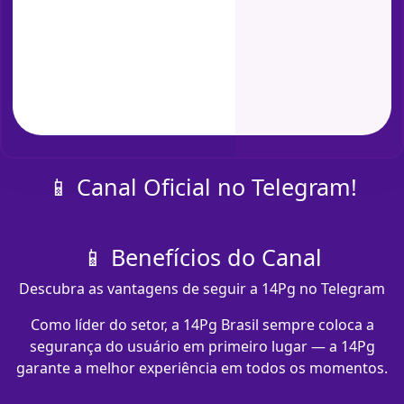
📱 Canal Oficial no Telegram!
📱 Benefícios do Canal
Descubra as vantagens de seguir a 14Pg no Telegram
Como líder do setor, a 14Pg Brasil sempre coloca a
segurança do usuário em primeiro lugar — a 14Pg
garante a melhor experiência em todos os momentos.