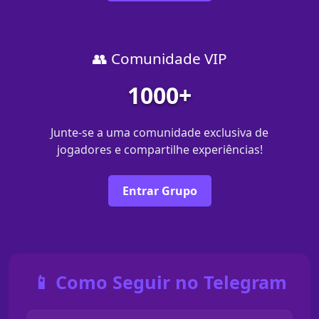
👥 Comunidade VIP
1000+
Junte-se a uma comunidade exclusiva de
jogadores e compartilhe experiências!
Entrar Grupo
📱 Como Seguir no Telegram