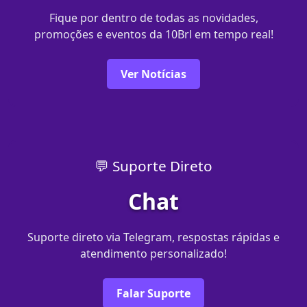
Fique por dentro de todas as novidades,
promoções e eventos da 10Brl em tempo real!
Ver Notícias
💬 Suporte Direto
Chat
Suporte direto via Telegram, respostas rápidas e
atendimento personalizado!
Falar Suporte