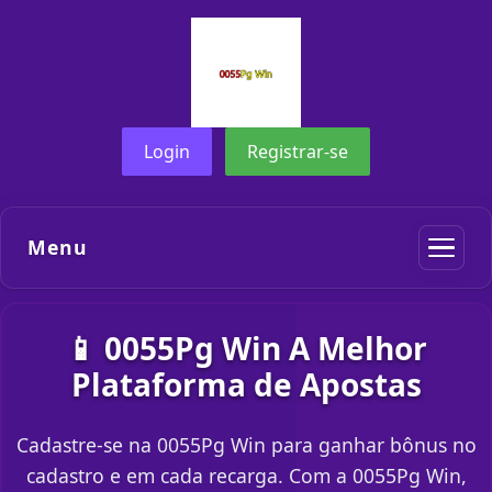
Login
Registrar-se
Menu
📱 0055Pg Win A Melhor
Plataforma de Apostas
Cadastre-se na 0055Pg Win para ganhar bônus no
cadastro e em cada recarga. Com a 0055Pg Win,