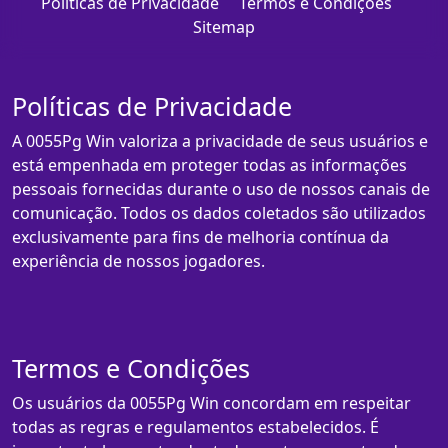
Políticas de Privacidade
Termos e Condições
Sitemap
Políticas de Privacidade
A 0055Pg Win valoriza a privacidade de seus usuários e
está empenhada em proteger todas as informações
pessoais fornecidas durante o uso de nossos canais de
comunicação. Todos os dados coletados são utilizados
exclusivamente para fins de melhoria contínua da
experiência de nossos jogadores.
Termos e Condições
Os usuários da 0055Pg Win concordam em respeitar
todas as regras e regulamentos estabelecidos. É