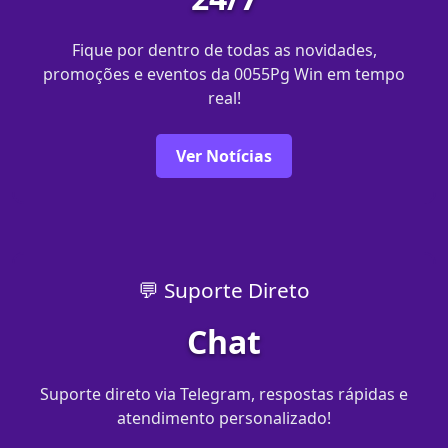
Fique por dentro de todas as novidades,
promoções e eventos da 0055Pg Win em tempo
real!
Ver Notícias
💬 Suporte Direto
Chat
Suporte direto via Telegram, respostas rápidas e
atendimento personalizado!